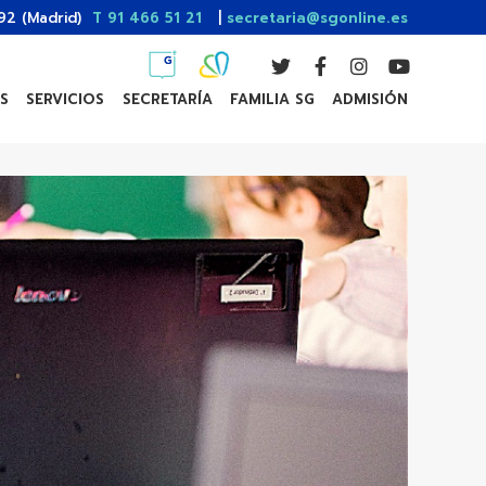
 92 (Madrid)
T 91 466 51 21
|
secretaria@sgonline.es
S
SERVICIOS
SECRETARÍA
FAMILIA SG
ADMISIÓN