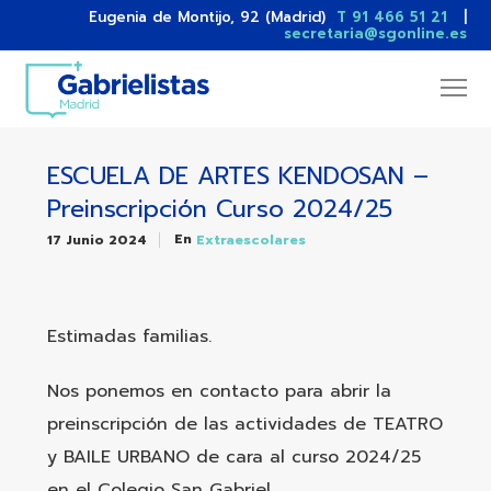
Eugenia de Montijo, 92 (Madrid)
T 91 466 51 21
|
secretaria@sgonline.es
ESCUELA DE ARTES KENDOSAN –
Preinscripción Curso 2024/25
En
17 Junio 2024
Extraescolares
Estimadas familias.
Nos ponemos en contacto para abrir la
preinscripción de las actividades de TEATRO
y BAILE URBANO de cara al curso 2024/25
en el Colegio San Gabriel.