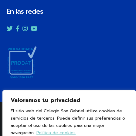
En las redes
Twitter
Facebook
Instagram
YouTube
Valoramos tu privacidad
®
Colegio San Gabriel.
Aviso Legal
Política de
El sitio web del Colegio San Gabriel utiliza cookies de
Cookies
Política de Privacidad
servicios de terceros. Puede definir sus preferencias o
aceptar el uso de las cookies para una mejor
Sistema Interno de Información
Ética y cumplimiento
navegación.
Política de cookies