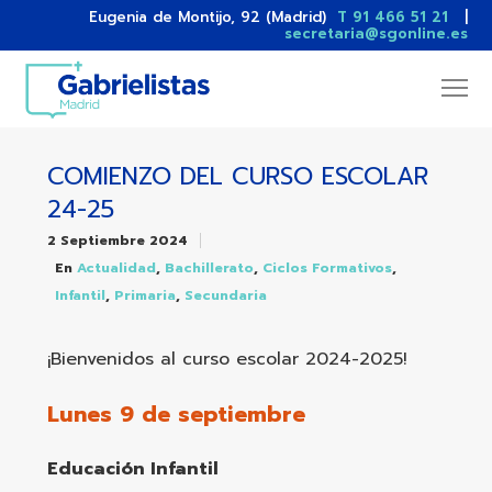
Eugenia de Montijo, 92 (Madrid)
T 91 466 51 21
|
secretaria@sgonline.es
COMIENZO DEL CURSO ESCOLAR
24-25
2 Septiembre 2024
En
,
,
,
Actualidad
Bachillerato
Ciclos Formativos
,
,
Infantil
Primaria
Secundaria
¡Bienvenidos al curso escolar 2024-2025!
Lunes 9 de septiembre
Educación Infantil