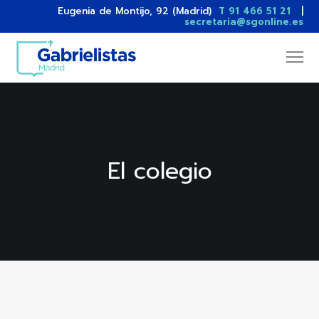
Eugenia de Montijo, 92 (Madrid)
T 91 466 51 21
|
secretaria@sgonline.es
El colegio