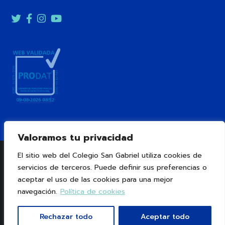
Twitter
Facebook
Instagram
YouTube
Valoramos tu privacidad
®
Colegio San Gabriel.
Aviso Legal
Política de
El sitio web del Colegio San Gabriel utiliza cookies de
Cookies
Política de Privacidad
servicios de terceros. Puede definir sus preferencias o
aceptar el uso de las cookies para una mejor
Sistema Interno de Información
Ética y cumplimiento
navegación.
Política de cookies
normativo
Rechazar todo
Aceptar todo